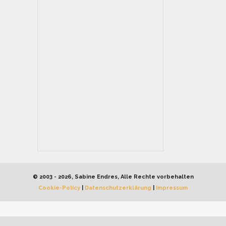
VERKAUFT
1054
No. 54
Mixed media
24 cm
2010
© 2003 - 2026, Sabine Endres, Alle Rechte vorbehalten
Cookie-Policy
|
Datenschutzerklärung
|
Impressum