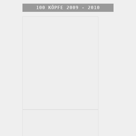
100 KÖPFE 2009 - 2010
VERKAUFT
0911
No. 11
Mixed media
29 cm
2009